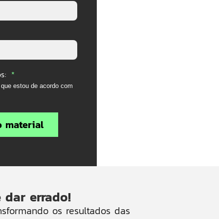
os:
o que estou de acordo com
o material
 dar errado!
ansformando os resultados das