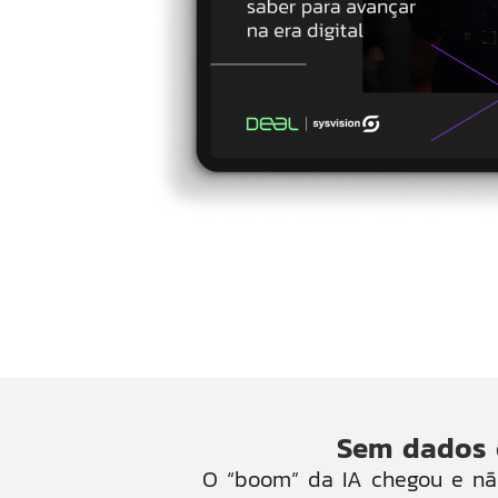
Sem dados c
O “boom
”
da IA chegou e não