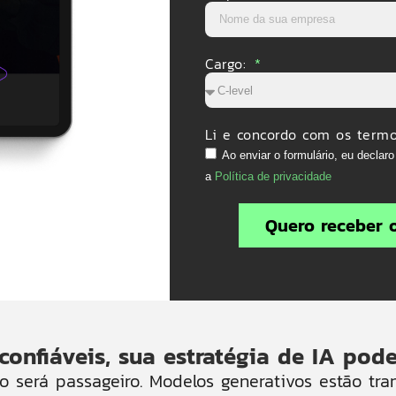
Cargo:
Li e concordo com os term
Ao enviar o formulário, eu declar
a
Política de privacidade
Quero receber 
onfiáveis, sua estratégia de IA pode
 será passageiro
. Modelos generativos estão tr