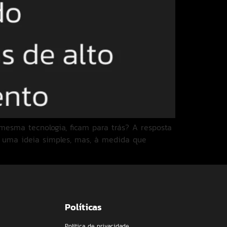
esma tecnologia, ficam para trás? A resposta
 uma ideia simples, mas, à medida que
Políticas
Política de privacidade