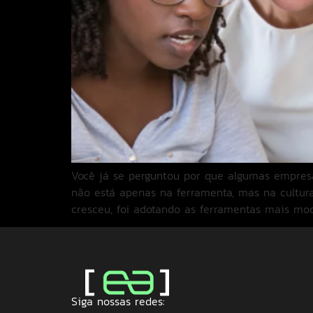
Você já se perguntou por que algumas empresa
não está apenas na ferramenta, mas na cultu
cresceu, foi adotando as ferramentas mais mod
Siga nossas redes: