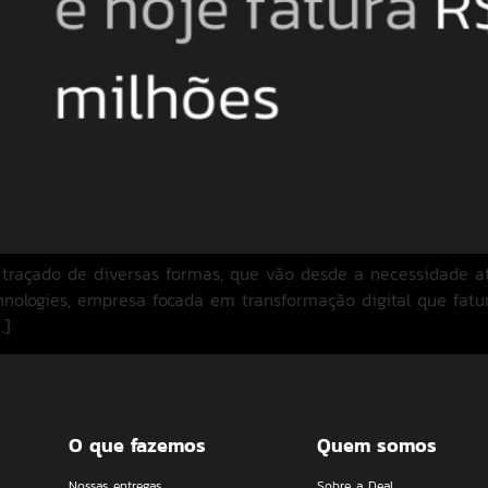
açado de diversas formas, que vão desde a necessidade até
hnologies, empresa focada em transformação digital que fat
…]
O que fazemos
Quem somos
Nossas entregas
Sobre a Deal