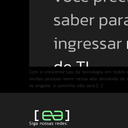
Com o crescente uso da tecnologia em todos os
muitas pessoas veem nessa alta demanda do m
se engane: o caminho não será […]
Siga nossas redes: