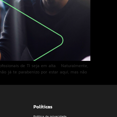
ofissionais de TI seja em alta. Naturalmente,
o já te parabenizo por estar aqui, mas não
Políticas
Política de privacidade