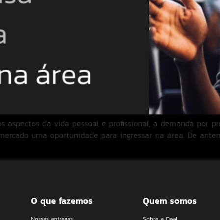
 aspectos da vida pessoal e profissional, a demanda por pr
ercado uma oportunidade para ingressar na área. De antemã
O que fazemos
Quem somos
Nossas entregas
Sobre a Deal