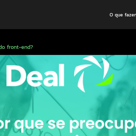
O que faze
do front-end?