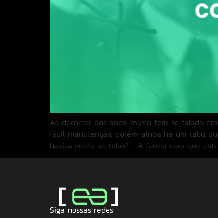
Ao decorrer dos anos, muito tem se falado em 
fácil manutenção, porém ainda há um tabu qua
basicamente só telas? A forma com que estr
Siga nossas redes: