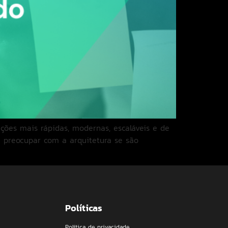
ções mais rápidas, modernas, escaláveis e de
e preocupar com a arquitetura se são
Políticas
Política de privacidade