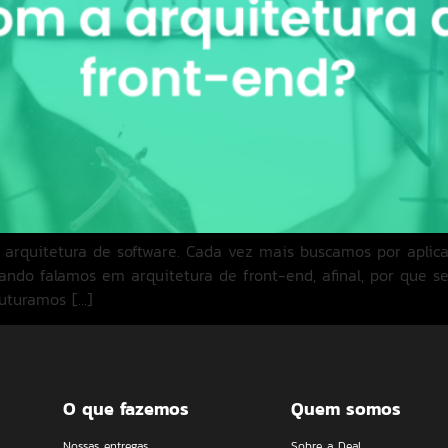
arquitetura de software. Cada vez mais buscamos por aplica
ndo falamos em arquitetura de front-end, afinal, por que s
uturamos […]
O que fazemos
Quem somos
Nossas entregas
Sobre a Deal