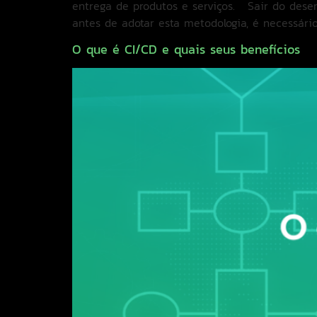
entrega de produtos e serviços. Sair do desen
antes de adotar esta metodologia, é necessári
O que é CI/CD e quais seus benefícios