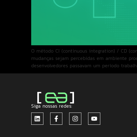
O método CI (continuous integration) / CD (co
mudanças sejam percebidas em ambiente produ
desenvolvedores passavam um período trabalh
Siga nossas redes: