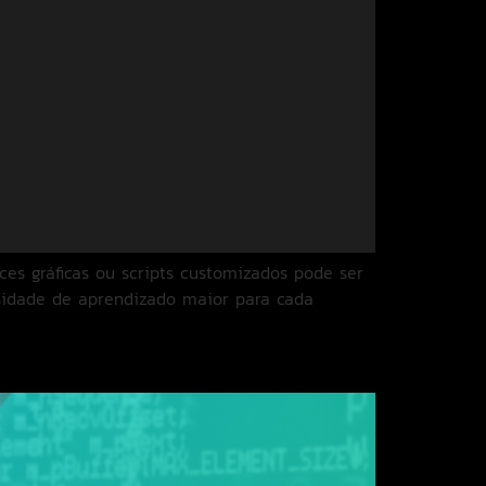
ces gráficas ou scripts customizados pode ser
ssidade de aprendizado maior para cada