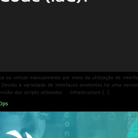
ica ou virtual manualmente por meio da utilização de interfa
]. Devido à variedade de interfaces existentes há uma nece
visão dos scripts utilizados. Infrastructure […]
Ops