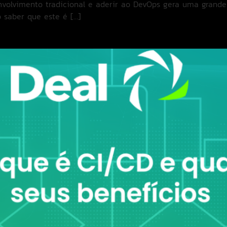
volvimento tradicional e aderir ao DevOps gera uma grande 
o saber que este é […]