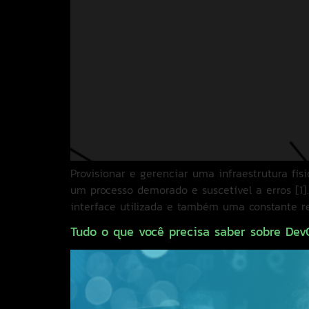
Provisionar e gerenciar uma infraestrutura fís
um processo demorado e suscetível a erros [1
interface utilizada e também uma constante re
Tudo o que você precisa saber sobre Dev