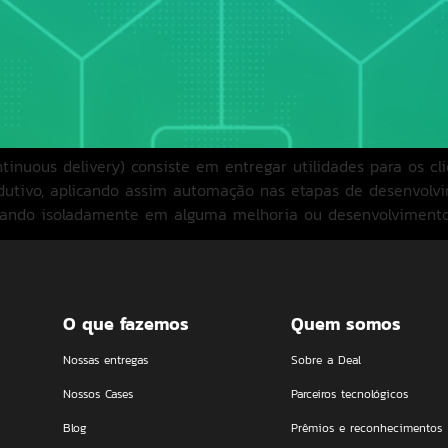
ntinuous delivery) consiste em entregar utilidades para os c
tivo, aplicando assim automação nas etapas de desenvolvi
ando isoladamente em alguma melhoria ou desenvolvimento 
O que fazemos
Quem somos
Nossas entregas
Sobre a Deal
Nossos Cases
Parceiros tecnológicos
Blog
Prêmios e reconhecimentos