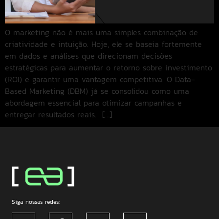
O marketing não é mais uma simples combinação de
criatividade e intuição. Hoje, ele se baseia fortemente
em dados e análises que direcionam decisões
estratégicas para aumentar o retorno sobre investimento
(ROI) e garantir uma vantagem competitiva. O Data-
Based Marketing (DBM) já se consolidou como uma
abordagem essencial para otimizar campanhas e
entregar resultados reais. […]
Siga nossas redes: