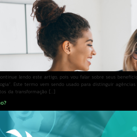
ntinue lendo este artigo, pois vou falar sobre seus benefíc
ogia”. Este termo vem sendo usado para distinguir agências
itos da transformação […]
ão?