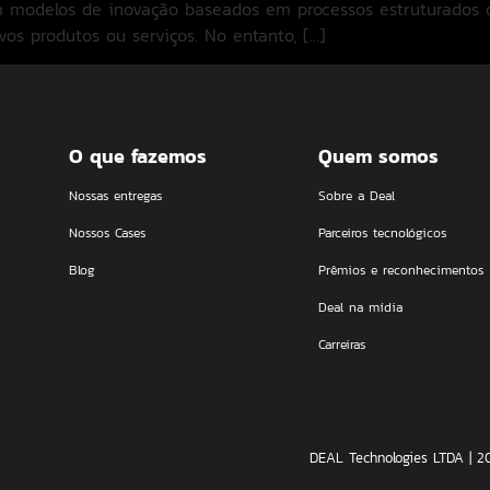
am modelos de inovação baseados em processos estruturados
os produtos ou serviços. No entanto, […]
O que fazemos
Quem somos
Nossas entregas
Sobre a Deal
Nossos Cases
Parceiros tecnológicos
Blog
Prêmios e reconhecimentos
Deal na mídia
Carreiras
DEAL Technologies LTDA | 2