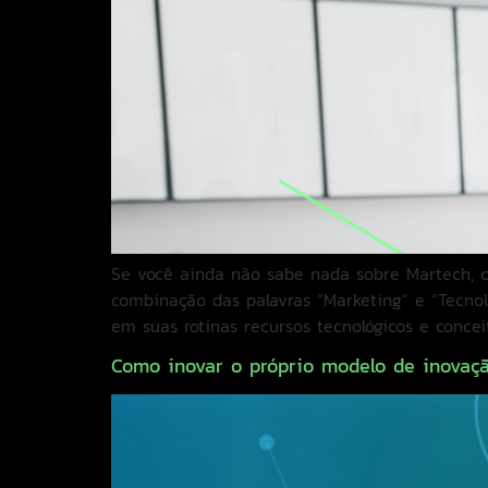
Se você ainda não sabe nada sobre Martech, co
combinação das palavras “Marketing” e “Tecnol
em suas rotinas recursos tecnológicos e conce
Como inovar o próprio modelo de inovaç