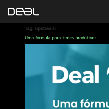
Tag:
upstream
Uma fórmula para times produtivos