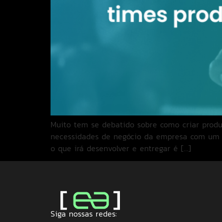
Muito tem se debatido sobre como criar produ
necessidades de negócio da empresa com um ti
o que irá desenvolver e entregar é […]
Siga nossas redes: