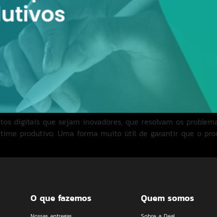
tos digitais que sejam inovadores, que resolvam os problem
me produtivo. Uma forma muito útil de garantir que o prod
O que fazemos
Quem somos
Nossas entregas
Sobre a Deal