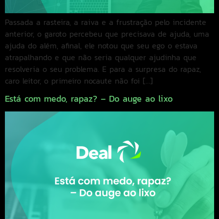
Passada a rasteira, a raiva e a frustração pelo incidente
anterior, o garoto percebeu que precisava de ajuda, uma
ajuda do além, afinal, ele notou que seu ego o estava
atrapalhando e que não seria qualquer ajudinha que
resolveria o seu problema. E para a surpresa do rapaz,
caro leitor, o primeiro nocaute não foi […]
Está com medo, rapaz? – Do auge ao lixo