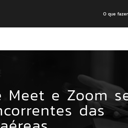
O que faze
e Meet e Zoom s
ncorrentes das
aéreas