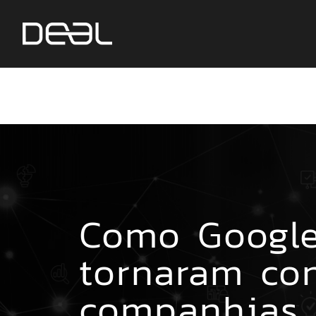
Como Googl
tornaram co
companhias 