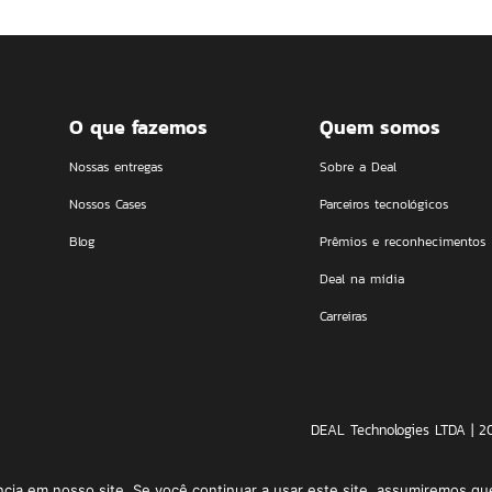
O que fazemos
Quem somos
Nossas entregas
Sobre a Deal
Nossos Cases
Parceiros tecnológicos
Blog
Prêmios e reconhecimentos
Deal na mídia
Carreiras
DEAL Technologies LTDA | 2
ia em nosso site. Se você continuar a usar este site, assumiremos que 