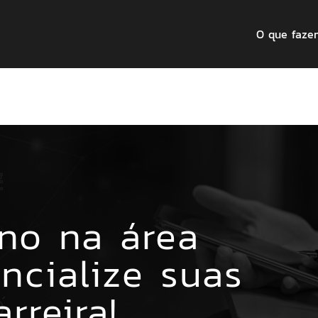
O que faze
no na área
encialize suas
rreira!