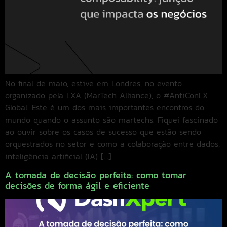
No final de maio, estive em Londres, no evento
organizado pela LXA (MarTech Alliance), o #AntiConLX
Global. Este é um dos mais importantes encontros do
mundo quando o assunto são martechs. Fiquei fascinado
ao ouvir sobre os casos de sucesso que estão sendo
orquestrados no setor e como a colaboração entre dados,
inteligência artificial (IA) […]
A tomada de decisão perfeita: como tomar
decisões de forma ágil e eficiente