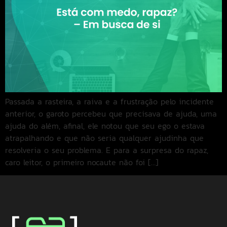
Passada a rasteira, a raiva e a frustração pelo incidente
anterior, o garoto percebeu que precisava de ajuda, uma
ajuda do além, afinal, ele notou que seu ego o estava
atrapalhando e que não seria qualquer ajudinha que
resolveria o seu problema. E para a surpresa do rapaz,
caro leitor, o primeiro nocaute não foi […]